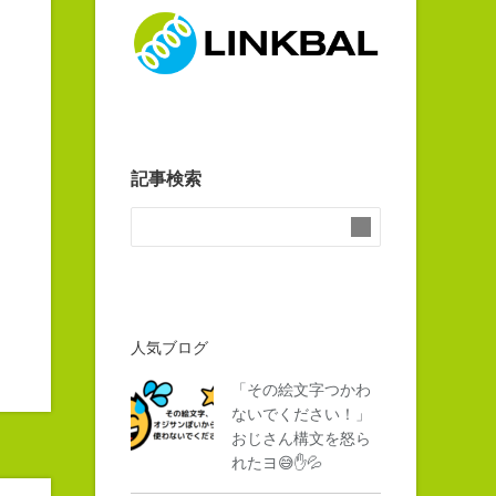
記事検索
人気ブログ
「その絵文字つかわ
ないでください！」
おじさん構文を怒ら
れたヨ😅✋💦