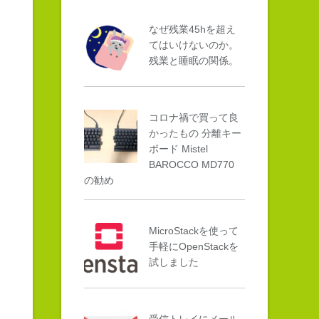
なぜ残業45hを超え
てはいけないのか。
残業と睡眠の関係。
コロナ禍で買って良
かったもの 分離キー
ボード Mistel
BAROCCO MD770
の勧め
MicroStackを使って
手軽にOpenStackを
試しました
受信トレイにメール