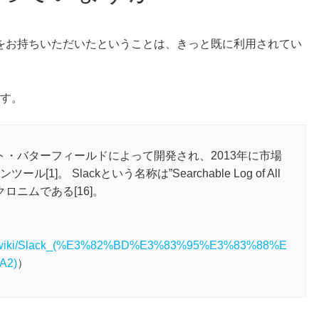
をお持ちいただいたということは、きっと既に利用されてい
ます。
ート・バターフィールドによって開発され、2013年に市場
]。 Slackという名称は”Searchable Log of All
”のアクロニムである[16]。
a.org/wiki/Slack_(%E3%82%BD%E3%83%95%E3%83%88%E
A2)
）