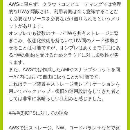
AWSに限らず、クラウドコンピューティングでは物理
的なHWが隠蔽され、利用者側は全く意識することな
く必要なリソースを必要なだけ借りられるというメリ
ットがあります。
オンプレでも複数のサーバHWを共有ストレージに繋
ぎこみ、仮想化技術を持ちいてHW間のノード移動さ
せることは可能ですが、オンプレはあくまで手元にあ
るHWの制約を受けるためクラウドに対し柔軟性が劣
ります。
また、AWSでは作成したAMIやスナップショットを同
一AZ内において自由に扱うことが可能です。
これはテープ装置やストレージ間レプリケーションを
用いてバックアップ・復旧の運用設計をしてきた者と
しては非常に素晴らしい仕組みと感じました。
####(3)IOPSに対しての課金
AWSではストレージ、NW、ロードバランサなどで発