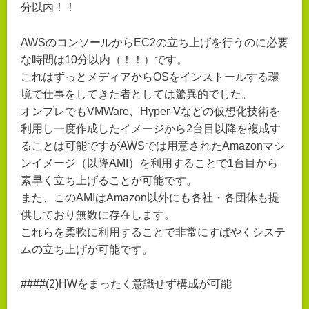
分以内！！
AWSのコンソールからEC2の立ち上げを行うのに必要
な時間は10分以内（！！）です。
これはずっとメディアからOSをインストールする環
境で仕事をしてきた者としては驚異的でした。
オンプレでもVMWare、Hyper-Vなどの仮想化技術を
利用し一度作成したイメージから2台目以降を複成す
ることは可能ですがAWSでは用意されたAmazonマシ
ンイメージ（以降AMI）を利用することで1台目から
素早く立ち上げることが可能です。
また、このAMIはAmazon以外にも各社・各団体も提
供しており無数に存在します。
これらを柔軟に利用することで非常にすばやくシステ
ムの立ち上げが可能です。
####(2)HWをまったく意識せず構成が可能