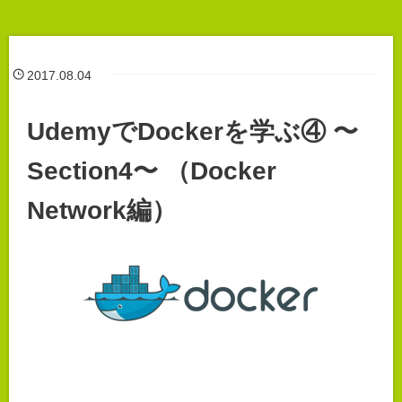
2017.08.04
UdemyでDockerを学ぶ④ 〜
Section4〜 （Docker
Network編）