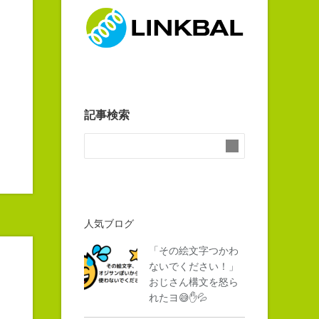
記事検索
人気ブログ
「その絵文字つかわ
ないでください！」
おじさん構文を怒ら
れたヨ😅✋💦