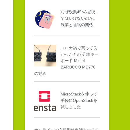
なぜ残業45hを超え
てはいけないのか。
残業と睡眠の関係。
コロナ禍で買って良
かったもの 分離キー
ボード Mistel
BAROCCO MD770
の勧め
MicroStackを使って
手軽にOpenStackを
試しました
オンラインで在留資格申請をする方