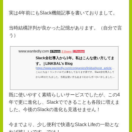
実は4年前にもSlack機能記事を書いておりまして。
当時結構評判が良かった記憶があります。（自分で言
う）
www.wantedly.com
4 Posts
2 Users
1 Pocket
Slack全社導入から1年。私はこんな使い方してま
す。 | LINKBAL's Blog
https://www.wantedly.com/companies/linkbal/post_articles/138443
こんにちは！リンクバルで人事をしております原です。Slack全社導入して
から1年がたちました。当初は使い方もあまりわからずバタバタしました
が、今ではSlackが業務上必要不可欠なツールとなってい...
既に使いやすく素晴らしいサービスでしたが、この4
年で更に進化し、Slackでできることも各段に増えま
した。今後のSlackの進化も見逃せません！
今までより、少し便利で快適なSlack Lifeの一助とな
れば嬉しいです。では！