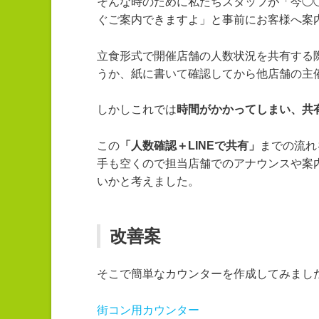
そんな時のために私たちスタッフが「今◯◯
ぐご案内できますよ」
と
事前にお客様へ
案
立食形式で開催店舗の人数状況を共有する際
うか、紙に書いて確認してから他店舗の主催
しかしこれでは
時間がかかってしまい、共
この
「人数確認＋LINEで共有」
までの流れ
手も空くので担当店舗でのアナウンスや案
いかと考えました。
改善案
そこで簡単なカウンターを作成してみまし
街コン用カウンター