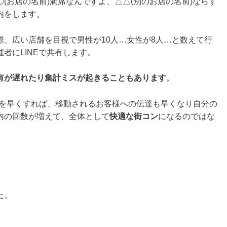
(お店の名前)満席なんですよ、△△(別のお店の名前)ならす
内をします。
、広い店舗を目視で男性が10人…女性が8人…と数えて行
者にLINEで共有します。
有が遅れたり集計ミスが起きることもあります
。
を早くすれば、移動されるお客様への伝達も早くなり自分の
内の回数が増えて、全体として
快適な街コン
になるのではな
た。