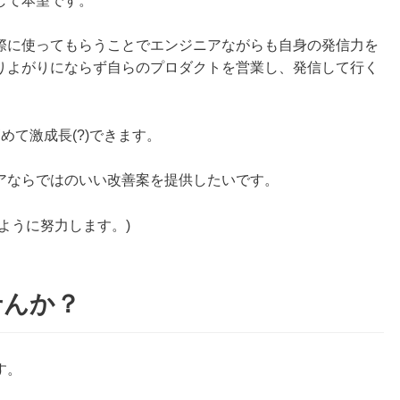
して本望です。
際に使ってもらうことでエンジニアながらも自身の発信力を
りよがりにならず自らのプロダクトを営業し、発信して行く
。
めて激成長(?)できます。
アならではのいい改善案を提供したいです。
ように努力します。)
せんか？
す。