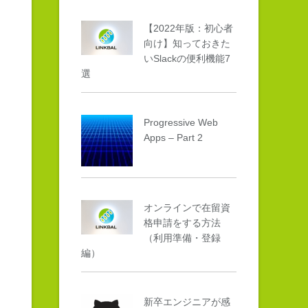
【2022年版：初心者
向け】知っておきた
いSlackの便利機能7
選
Progressive Web
Apps – Part 2
オンラインで在留資
格申請をする方法
（利用準備・登録
編）
新卒エンジニアが感