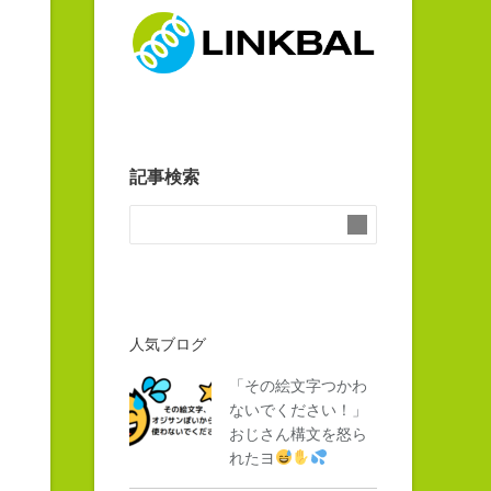
記事検索
人気ブログ
「その絵文字つかわ
ないでください！」
おじさん構文を怒ら
れたヨ