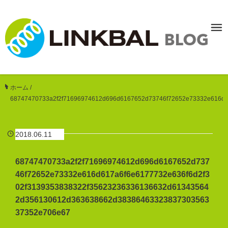
ホーム
/
68747470733a2f2f71696974612d696d6167652d73746f72652e73332e616d
2018.06.11
68747470733a2f2f71696974612d696d6167652d737
46f72652e73332e616d617a6f6e6177732e636f6d2f3
02f3139353838322f35623236336136632d61343564
2d356130612d363638662d38386463323837303563
37352e706e67